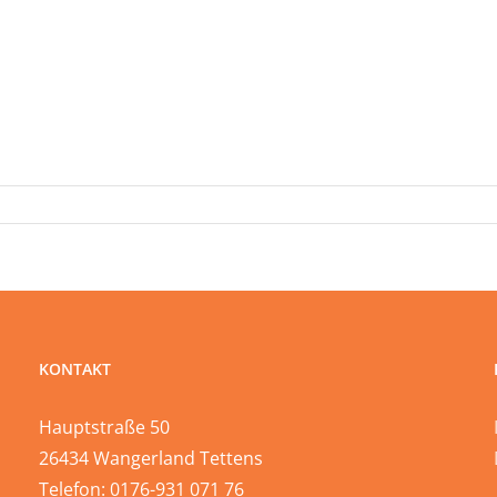
KONTAKT
Hauptstraße 50
26434 Wangerland Tettens
Telefon: 0176-931 071 76