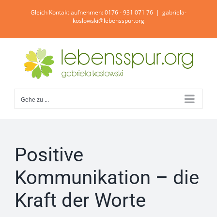
Zum
Gleich Kontakt aufnehmen: 0176 - 931 071 76
|
gabriela-
Inhalt
koslowski@lebensspur.org
springen
Gehe zu ...
Positive
Kommunikation – die
Kraft der Worte