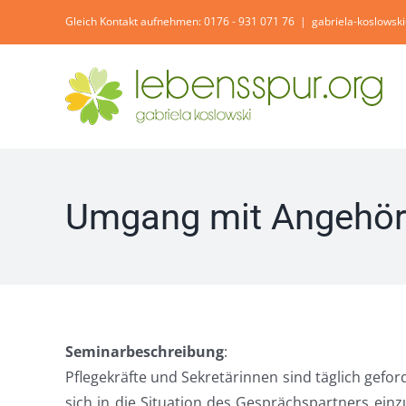
Zum
Gleich Kontakt aufnehmen: 0176 - 931 071 76
|
gabriela-koslowsk
Inhalt
springen
Umgang mit Angehöri
Seminarbeschreibung
:
Pflegekräfte und Sekretärinnen sind täglich gefo
sich in die Situation des Gesprächspartners ei