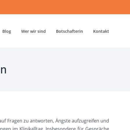
Blog
Wer wir sind
Botschafterin
Kontakt
on
 auf Fragen zu antworten, Ängste aufzugreifen und
gen im Klinikalltag. Insbesondere für Gespräche