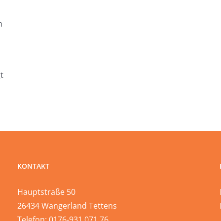
n
t
KONTAKT
Hauptstraße 50
26434 Wangerland Tettens
Telefon: 0176-931 071 76