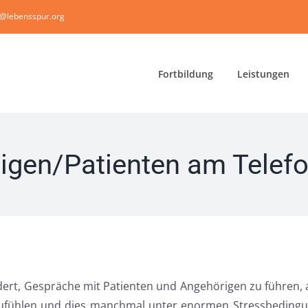
i@lebensspur.org
Fortbildung
Leistungen
gen/Patienten am Telef
rdert, Gespräche mit Patienten und Angehörigen zu führen,
nzufühlen und dies manchmal unter enormen Stressbedingun