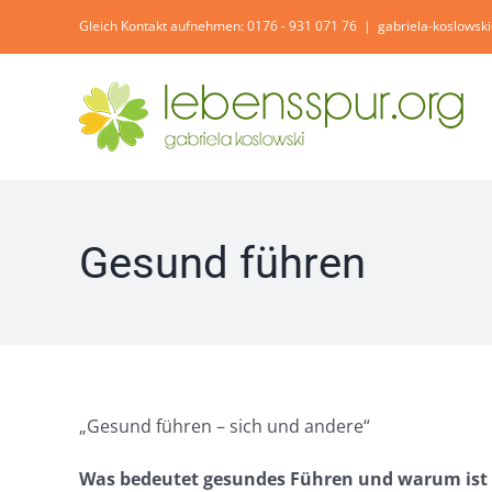
Zum
Gleich Kontakt aufnehmen: 0176 - 931 071 76
|
gabriela-koslowsk
Inhalt
springen
Gesund führen
„Gesund führen – sich und andere“
Was bedeutet gesundes Führen und warum ist e