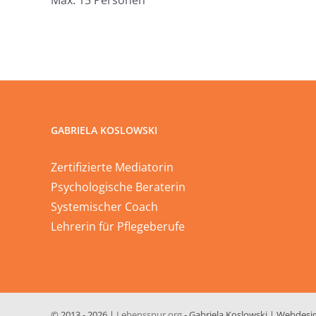
Max. 15 Personen
GABRIELA KOSLOWSKI
Zertifizierte Mediatorin
Psychologische Beraterin
Systemischer Coach
Lehrerin für Pflegeberufe
© 2013 -
2026 |
Lebensspur.org
- Gabriela Koslowski | Webdesi