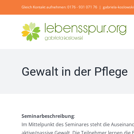
Zum
Gleich Kontakt aufnehmen: 0176 - 931 071 76
|
gabriela-koslowsk
Inhalt
springen
Gewalt in der Pflege
Seminarbeschreibung
:
Im Mittelpunkt des Seminares steht die Auseinan
aktive/passive Gewalt. Die Teilnehmer lernen die