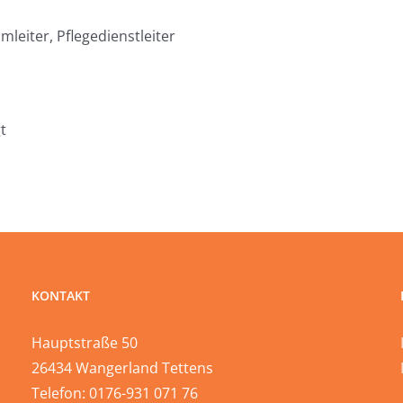
leiter, Pflegedienstleiter
t
KONTAKT
Hauptstraße 50
26434 Wangerland Tettens
Telefon: 0176-931 071 76